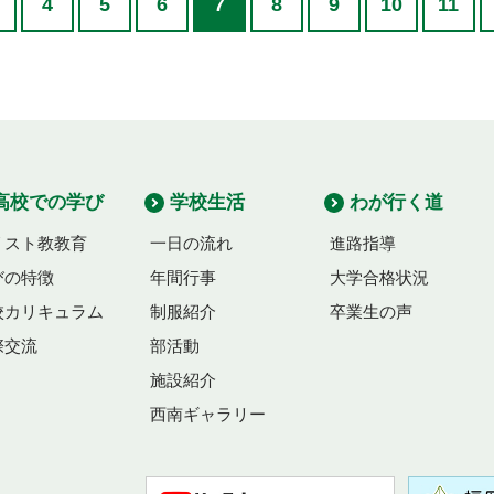
4
5
6
7
8
9
10
11
高校での学び
学校生活
わが行く道
リスト教教育
一日の流れ
進路指導
びの特徴
年間行事
大学合格状況
校カリキュラム
制服紹介
卒業生の声
際交流
部活動
施設紹介
西南ギャラリー