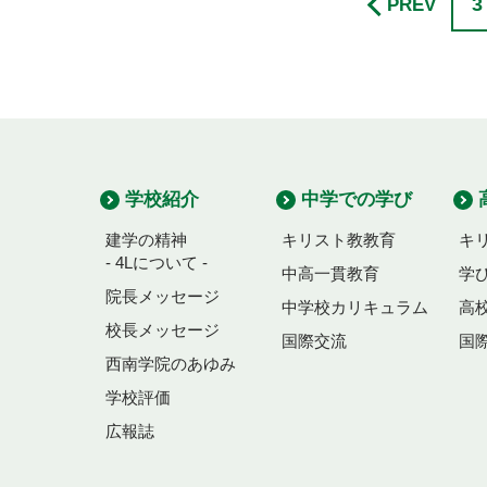
3
PREV
学校紹介
中学での学び
建学の精神
キリスト教教育
キ
- 4Lについて -
中高一貫教育
学
院長メッセージ
中学校カリキュラム
高
校長メッセージ
国際交流
国
西南学院のあゆみ
学校評価
広報誌