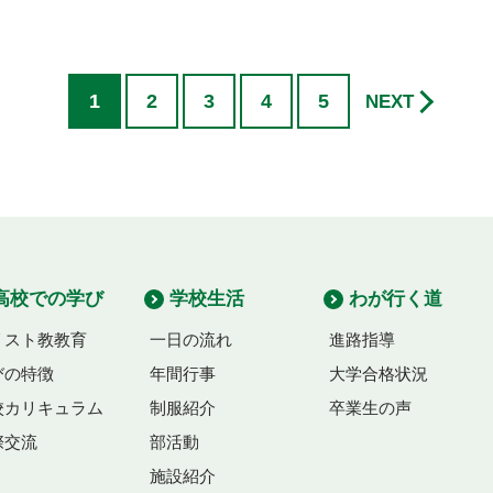
1
2
3
4
5
NEXT
高校での学び
学校生活
わが行く道
リスト教教育
一日の流れ
進路指導
びの特徴
年間行事
大学合格状況
校カリキュラム
制服紹介
卒業生の声
際交流
部活動
施設紹介