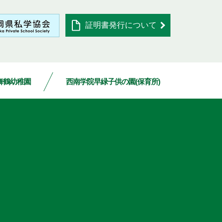
証明書発行について
舞鶴幼稚園
西南学院早緑子供の園(保育所)