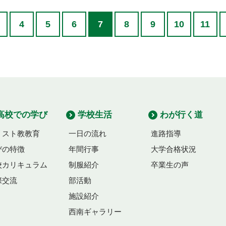
4
5
6
7
8
9
10
11
高校での学び
学校生活
わが行く道
リスト教教育
一日の流れ
進路指導
びの特徴
年間行事
大学合格状況
校カリキュラム
制服紹介
卒業生の声
際交流
部活動
施設紹介
西南ギャラリー