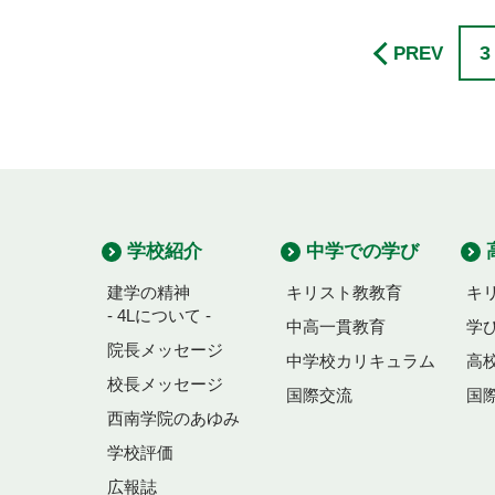
3
PREV
学校紹介
中学での学び
建学の精神
キリスト教教育
キ
- 4Lについて -
中高一貫教育
学
院長メッセージ
中学校カリキュラム
高
校長メッセージ
国際交流
国
西南学院のあゆみ
学校評価
広報誌