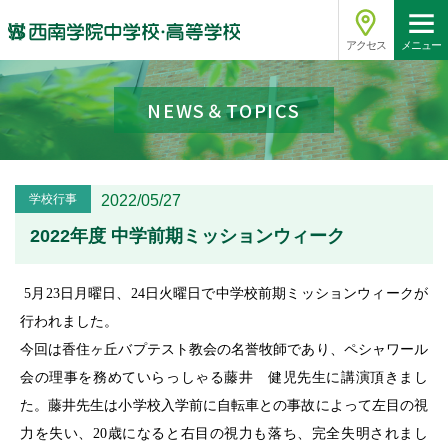
アクセス
メニュー
NEWS＆TOPICS
学校行事
2022/05/27
2022年度 中学前期ミッションウィーク
5月23日月曜日、24日火曜日で中学校前期ミッションウィークが
行われました。
今回は香住ヶ丘バプテスト教会の名誉牧師であり、ペシャワール
会の理事を務めていらっしゃる藤井 健児先生に講演頂きまし
た。藤井先生は小学校入学前に自転車との事故によって左目の視
力を失い、20歳になると右目の視力も落ち、完全失明されまし