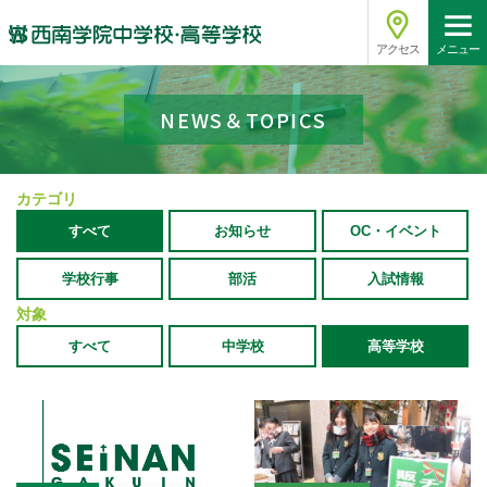
アクセス
メニュー
NEWS＆TOPICS
カテゴリ
すべて
お知らせ
OC・イベント
学校行事
部活
入試情報
対象
すべて
中学校
高等学校