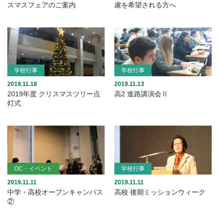
スマスフェアのご案内
慮を希望される方へ
学校行事
学校行事
2019.11.18
2019.11.13
2019年度 クリスマスツリー点
高2 進路講演会Ⅱ
灯式
OC・イベント
学校行事
2019.11.11
2019.11.11
中学・高校オープンキャンパス
高校 後期ミッションウィーク
②