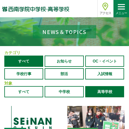
アクセス
メニュー
NEWS＆TOPICS
カテゴリ
すべて
お知らせ
OC・イベント
学校行事
部活
入試情報
対象
すべて
中学校
高等学校