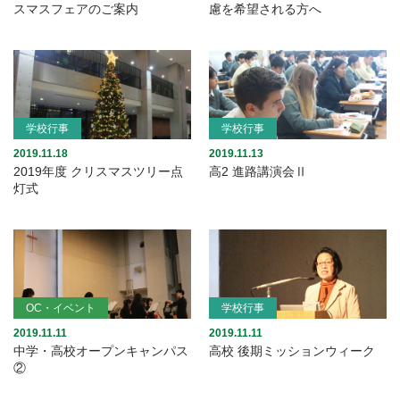
スマスフェアのご案内
慮を希望される方へ
学校行事
学校行事
2019.11.18
2019.11.13
2019年度 クリスマスツリー点
高2 進路講演会Ⅱ
灯式
OC・イベント
学校行事
2019.11.11
2019.11.11
中学・高校オープンキャンパス
高校 後期ミッションウィーク
②