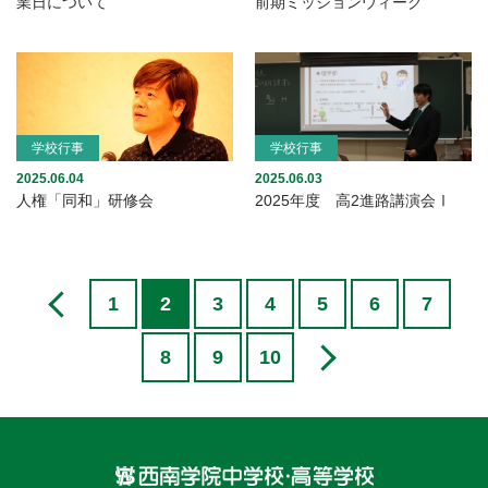
業日について
前期ミッションウィーク
学校行事
学校行事
2025.06.04
2025.06.03
人権「同和」研修会
2025年度 高2進路講演会Ⅰ
1
2
3
4
5
6
7
8
9
10