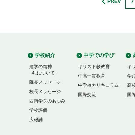
7
PREV
学校紹介
中学での学び
建学の精神
キリスト教教育
キ
- 4Lについて -
中高一貫教育
学
院長メッセージ
中学校カリキュラム
高
校長メッセージ
国際交流
国
西南学院のあゆみ
学校評価
広報誌