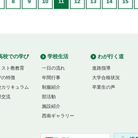
8
9
10
11
12
13
14
15
高校での学び
学校生活
わが行く道
リスト教教育
一日の流れ
進路指導
びの特徴
年間行事
大学合格状況
校カリキュラム
制服紹介
卒業生の声
際交流
部活動
施設紹介
西南ギャラリー