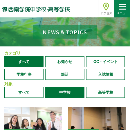
アクセス
メニュー
NEWS＆TOPICS
カテゴリ
すべて
お知らせ
OC・イベント
学校行事
部活
入試情報
対象
すべて
中学校
高等学校