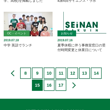
学、高校)を掲載しました
&第6回サイエンス・ラボ
OC・イベント
お知らせ
2019.07.18
2019.07.16
中学 英語でランチ
夏季休暇に伴う事務室窓口の受
付時間変更と休業日について
8
9
10
11
12
13
14
15
16
17