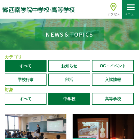
アクセス
メニュー
NEWS＆TOPICS
カテゴリ
すべて
お知らせ
OC・イベント
学校行事
部活
入試情報
対象
すべて
中学校
高等学校