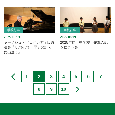
学校行事
学校行事
2025.08.19
2025.08.19
ヤーノシュ・ツェグレディ氏講
2025年度 中学校 先輩の話
演会『サバイバー,歴史の証人
を聴こう会
に出逢う』
1
2
3
4
5
6
7
8
9
10