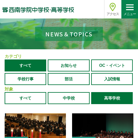
アクセス
メニュー
NEWS＆TOPICS
カテゴリ
すべて
お知らせ
OC・イベント
学校行事
部活
入試情報
対象
すべて
中学校
高等学校