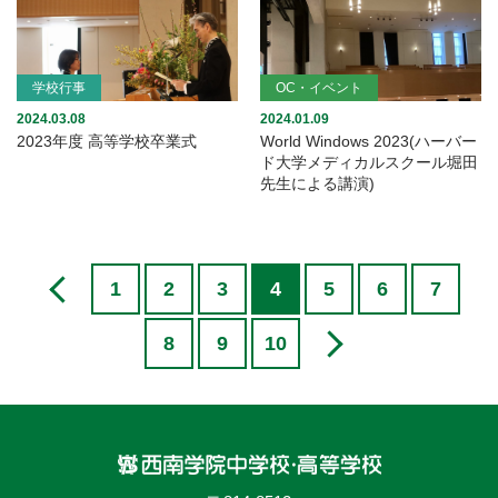
学校行事
OC・イベント
2024.03.08
2024.01.09
2023年度 高等学校卒業式
World Windows 2023(ハーバー
ド大学メディカルスクール堀田
先生による講演)
1
2
3
4
5
6
7
8
9
10