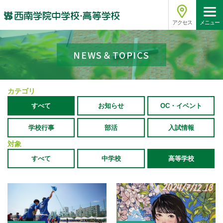
アクセス
メニュー
NEWS＆TOPICS
カテゴリ
すべて
お知らせ
OC・イベント
学校行事
部活
入試情報
対象
すべて
中学校
高等学校