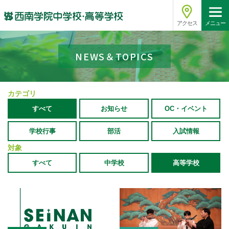
アクセス
メニュー
NEWS＆TOPICS
カテゴリ
すべて
お知らせ
OC・イベント
学校行事
部活
入試情報
対象
すべて
中学校
高等学校