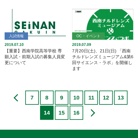
入試情報
OC・イベント
2019.07.10
2019.07.09
【重要】西南学院高等学校 専
7月20日(土)、21日(日) 「西南
願入試・前期入試の募集人員変
チルドレンズミュージアム&第6
更について
回サイエンス・ラボ」を開催し
ます
7
8
9
10
11
12
13
14
15
16