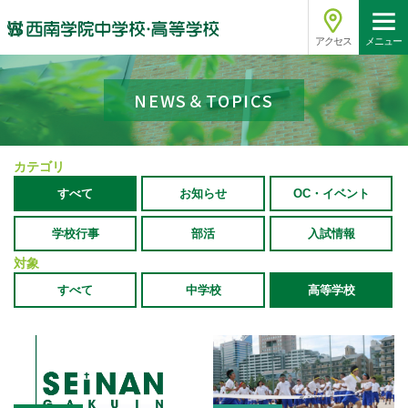
アクセス
メニュー
NEWS＆TOPICS
カテゴリ
すべて
お知らせ
OC・イベント
学校行事
部活
入試情報
対象
すべて
中学校
高等学校