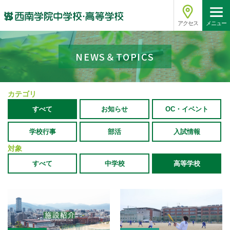
アクセス
メニュー
NEWS＆TOPICS
カテゴリ
すべて
お知らせ
OC・イベント
学校行事
部活
入試情報
対象
すべて
中学校
高等学校