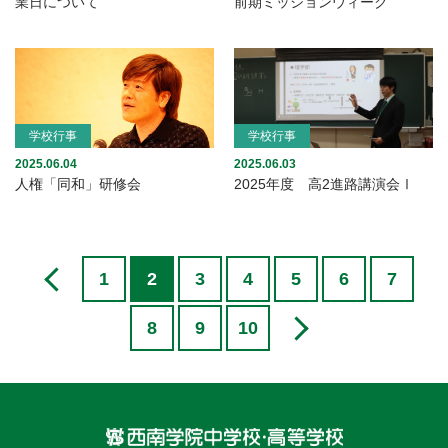
業日について
前期ミッションウィーク
学校行事
学校行事
2025.06.04
2025.06.03
人権「同和」研修会
2025年度 高2進路講演会Ⅰ
1
2
3
4
5
6
7
8
9
10