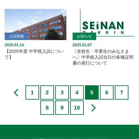
入試情報
お知らせ
2025.01.14
2025.01.07
【2025年度 中学校入試につい
〔在校生・卒業生のみなさま
て】
へ〕中学校入試当日の各種証明
書の発行について
1
2
3
4
5
6
7
8
9
10