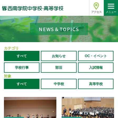
アクセス
メニュー
NEWS＆TOPICS
カテゴリ
すべて
お知らせ
OC・イベント
学校行事
部活
入試情報
対象
すべて
中学校
高等学校