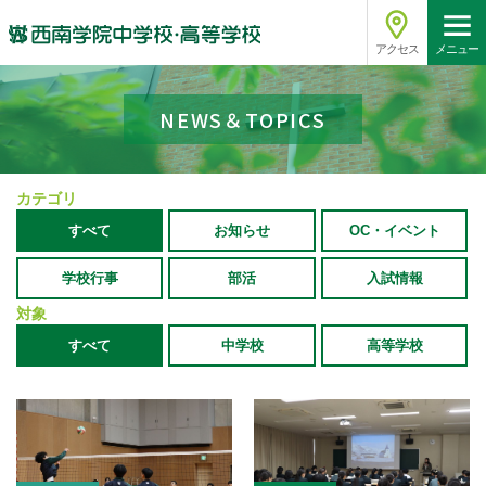
アクセス
メニュー
NEWS＆TOPICS
カテゴリ
すべて
お知らせ
OC・イベント
学校行事
部活
入試情報
対象
すべて
中学校
高等学校