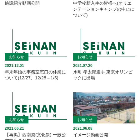
施設紹介動画公開
中学校新入生の皆様へ(オリエ
ンテーションキャンプの中止に
ついて)
お知らせ
お知らせ
2021.12.01
2021.07.20
年末年始の事務室窓口の休業に
水町 孝太郎選手 東京オリンピ
ついて(12/27、12/28～1/5)
ックに出場
お知らせ
お知らせ
2021.06.21
2021.06.08
【再掲】西南祭(文化祭) 一般公
イメージ動画公開