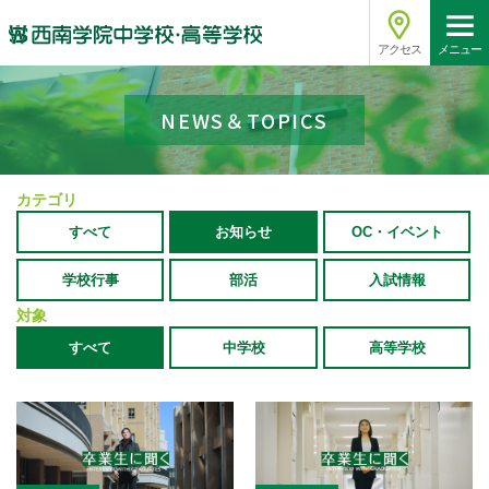
アクセス
メニュー
NEWS＆TOPICS
カテゴリ
すべて
お知らせ
OC・イベント
学校行事
部活
入試情報
対象
すべて
中学校
高等学校