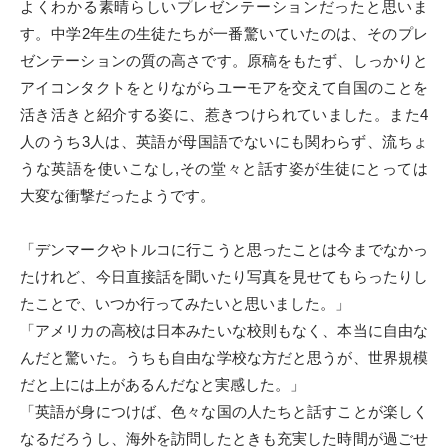
よくわかる素晴らしいプレゼンテーションだったと思いま
す。中学2年生の生徒たちが一番驚いていたのは、そのプレ
ゼンテーションの質の高さです。原稿をもたず、しっかりと
アイコンタクトをとりながらユーモアを交えて自国のことを
活き活きと紹介する姿に、惹きつけられていました。また4
人のうち3人は、英語が母国語でないにも関わらず、流ちょ
うな英語を使いこなし,その堂々と話す姿が生徒にとっては
大変な衝撃だったようです。
「デンマークやトルコに行こうと思ったことは今までなかっ
たけれど、今日直接話を聞いたり写真を見せてもらったりし
たことで、いつか行ってみたいと思いました。」
「アメリカの高校は日本みたいな校則もなく、本当に自由な
んだと驚いた。うちも自由な学校な方だと思うが、世界規模
だと上には上があるんだなと実感した。」
「英語が身につけば、色々な国の人たちと話すことが楽しく
なるだろうし、海外を訪問したときも充実した時間が過ごせ