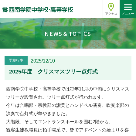
アクセス
メニュー
NEWS＆TOPICS
学校行事
2025/12/10
2025年度 クリスマスツリー点灯式
西南学院中学校・高等学校では毎年11月の中旬にクリスマス
ツリーが設置され、ツリー点灯式が行われます。
今年は合唱部・宗教部の讃美とハンドベル演奏、吹奏楽部の
演奏で点灯式が華やぎました。
大階段、そしてエントランスホールを囲む2階から、
観客生徒教職員は拍手喝采で、皆でアドベントの始まりを喜