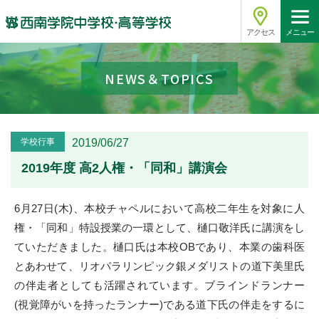
アクセス
メニュー
NEWS＆TOPICS
学校行事
2019/06/27
2019年度 高2人権・「同和」講演会
6月27日(木)、本校チャペルにおいて高校二年生を対象に人
権・「同和」特設授業の一環として、樋口敬洋氏に講演をし
ていただきました。樋口氏は本校OBであり、本業の歯科医
とあわせて、リオパラリンピック銀メダリストの道下美里氏
の伴走者としても活躍されています。ブラインドランナー
(視覚障がいを持ったランナー)である道下氏の伴走をするに