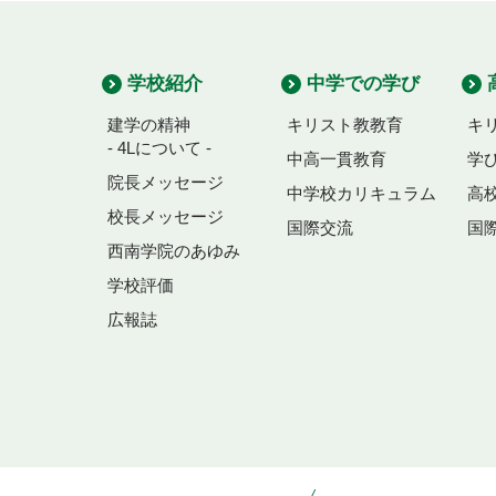
学校紹介
中学での学び
建学の精神
キリスト教教育
キ
- 4Lについて -
中高一貫教育
学
院長メッセージ
中学校カリキュラム
高
校長メッセージ
国際交流
国
西南学院のあゆみ
学校評価
広報誌