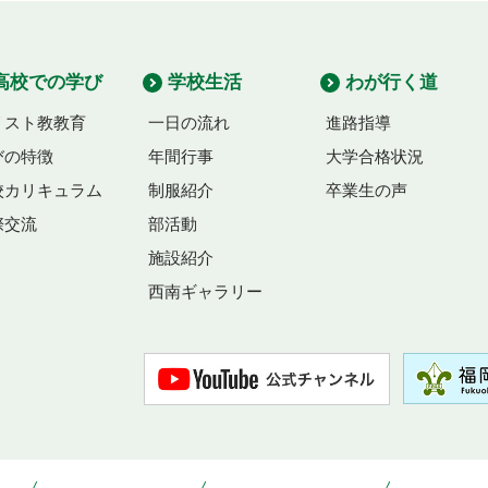
高校での学び
学校生活
わが行く道
リスト教教育
一日の流れ
進路指導
びの特徴
年間行事
大学合格状況
校カリキュラム
制服紹介
卒業生の声
際交流
部活動
施設紹介
西南ギャラリー