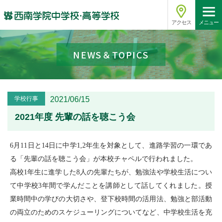
アクセス
メニュー
NEWS＆TOPICS
学校行事
2021/06/15
2021年度 先輩の話を聴こう会
6月11日と14日に中学1,2年生を対象として、進路学習の一環であ
る「先輩の話を聴こう会」が本校チャペルで行われました。
高校1年生に進学した8人の先輩たちが、勉強法や学校生活につい
て中学校3年間で学んだことを講師として話してくれました。授
業時間中の学びの大切さや、登下校時間の活用法、勉強と部活動
の両立のためのスケジューリングについてなど、中学校生活を充