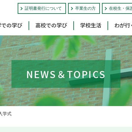
証明書発行について
卒業生の方
在校生・保
学での学び
高校での学び
学校生活
わが行
NEWS＆TOPICS
校入学式