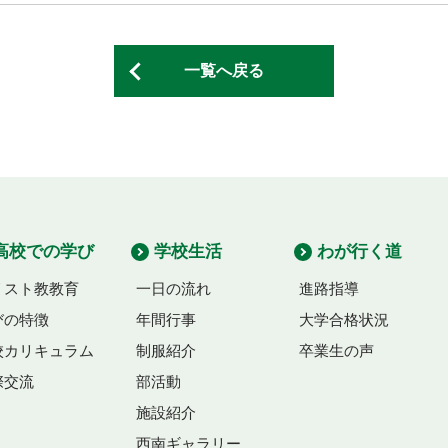
一覧へ戻る
高校での学び
学校生活
わが行く道
リスト教教育
一日の流れ
進路指導
びの特徴
年間行事
大学合格状況
校カリキュラム
制服紹介
卒業生の声
際交流
部活動
施設紹介
西南ギャラリー