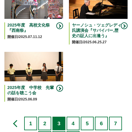
2025年度 高校文化祭
ヤーノシュ・ツェグレディ
『西南祭』
氏講演会『サバイバー,歴
史の証人に出逢う』
開催日/2025.07.11.12
開催日/2025.06.25.27
2025年度 中学校 先輩
の話を聴こう会
開催日/2025.06.09
1
2
3
4
5
6
7